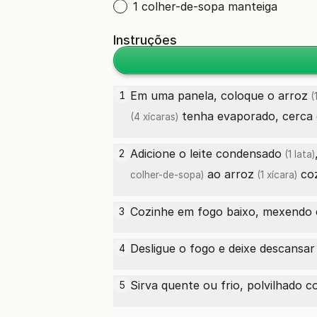
1 colher-de-sopa manteiga
Instruções
Em uma panela, coloque o
arroz
1
(1
tenha evaporado, cerca 
(4 xícaras)
Adicione o
leite condensado
2
(1 lata)
ao
arroz
coz
colher-de-sopa)
(1 xícara)
Cozinhe em fogo baixo, mexendo c
3
Desligue o fogo e deixe descansar
4
Sirva quente ou frio, polvilhado 
5