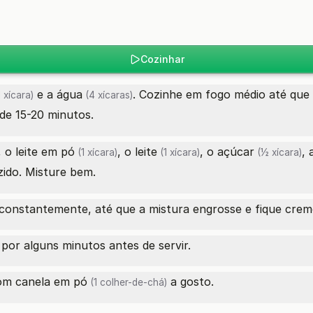
Cozinhar
e a
água
. Cozinhe em fogo médio até que
 xícara)
(4 xícaras)
de 15-20 minutos.
, o
leite em pó
, o
leite
, o
açúcar
, 
(1 xícara)
(1 xícara)
(½ xícara)
ido. Misture bem.
onstantemente, até que a mistura engrosse e fique cremo
 por alguns minutos antes de servir.
com
canela em pó
a gosto.
(1 colher-de-chá)