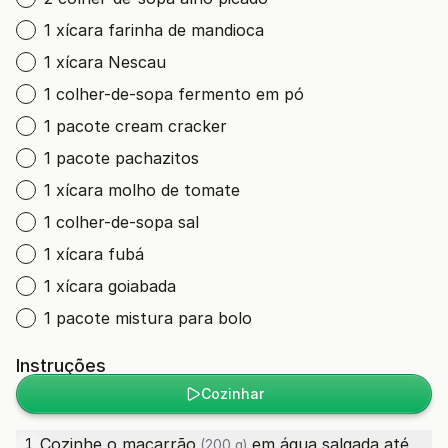
1 xícara farinha de mandioca
1 xícara Nescau
1 colher-de-sopa fermento em pó
1 pacote cream cracker
1 pacote pachazitos
1 xícara molho de tomate
1 colher-de-sopa sal
1 xícara fubá
1 xícara goiabada
1 pacote mistura para bolo
Instruções
Cozinhar
Cozinhe o
macarrão
em água salgada até
1
(200 g)