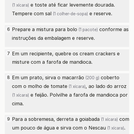
e toste até ficar levemente dourada.
(1 xícara)
Tempere com
sal
e reserve.
(1 colher-de-sopa)
Prepare a
mistura para bolo
conforme as
6
(1 pacote)
instruções da embalagem e reserve.
Em um recipiente, quebre os cream crackers e
7
misture com a farofa de mandioca.
Em um prato, sirva o
macarrão
coberto
8
(200 g)
com o
molho de tomate
, ao lado do
arroz
(1 xícara)
e feijão. Polvilhe a farofa de mandioca por
(1 xícara)
cima.
Para a sobremesa, derreta a
goiabada
com
9
(1 xícara)
um pouco de água e sirva com o
Nescau
.
(1 xícara)