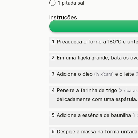
1 pitada sal
Instruções
Preaqueça o forno a 180°C e unt
1
Em uma tigela grande, bata os
ov
2
Adicione o
óleo
e o
leite
3
(½ xícara)
(1
Peneire a
farinha de trigo
4
(2 xícaras
delicadamente com uma espátula.
Adicione a
essência de baunilha
5
(1 
Despeje a massa na forma untada 
6