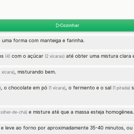
Cozinhar
e uma forma com manteiga e farinha.
os
com o
açúcar
até obter uma mistura clara e
(4)
(2 xícaras)
, misturando bem.
 xícara)
, o
chocolate em pó
, o fermento e o
sal
s
)
(1 xícara)
(1 pitada)
e misture até que a massa esteja homogênea.
colher-de-chá)
e leve ao forno por aproximadamente 35-40 minutos, ou a