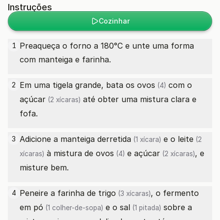
Instruções
Cozinhar
Preaqueça o forno a 180°C e unte uma forma
1
com manteiga e farinha.
Em uma tigela grande, bata os
ovos
com o
2
(4)
açúcar
até obter uma mistura clara e
(2 xícaras)
fofa.
Adicione a
manteiga derretida
e o
leite
3
(1 xícara)
(2
à mistura de
ovos
e
açúcar
, e
xícaras)
(4)
(2 xícaras)
misture bem.
Peneire a
farinha de trigo
, o
fermento
4
(3 xícaras)
em pó
e o
sal
sobre a
(1 colher-de-sopa)
(1 pitada)