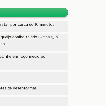
dratar por cerca de 10 minutos.
o
queijo coalho ralado
, a
(½ xícara)
ea.
Cozinhe em fogo médio por
ntes de desenformar.