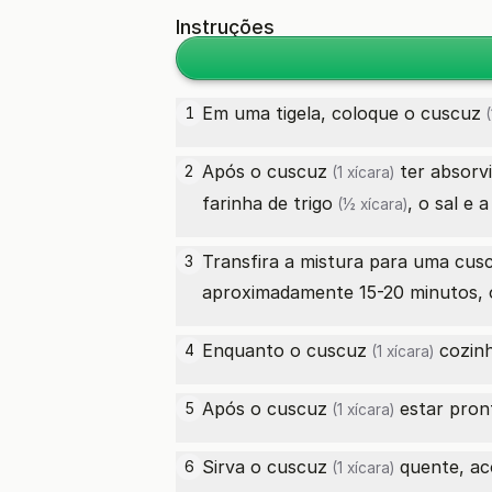
Instruções
Em uma tigela, coloque o
cuscuz
1
(
Após o
cuscuz
ter absorv
2
(1 xícara)
farinha de trigo
, o sal e
(½ xícara)
Transfira a mistura para uma cus
3
aproximadamente 15-20 minutos, 
Enquanto o
cuscuz
cozinh
4
(1 xícara)
Após o
cuscuz
estar pront
5
(1 xícara)
Sirva o
cuscuz
quente, a
6
(1 xícara)