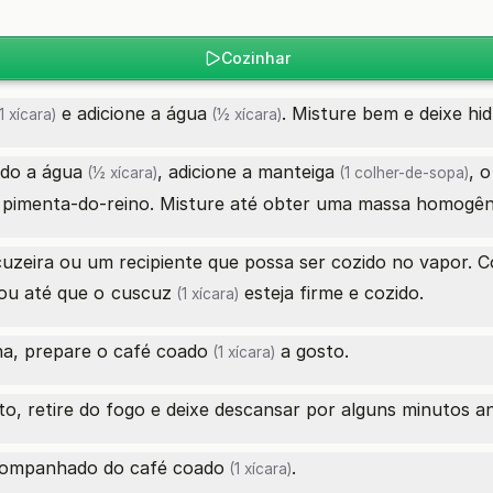
Cozinhar
e adicione a
água
. Misture bem e deixe hi
1 xícara)
(½ xícara)
ido a
água
, adicione a
manteiga
, 
(½ xícara)
(1 colher-de-sopa)
 a pimenta-do-reino. Misture até obter uma massa homogên
cuzeira ou um recipiente que possa ser cozido no vapor. 
ou até que o
cuscuz
esteja firme e cozido.
(1 xícara)
a, prepare o
café coado
a gosto.
(1 xícara)
o, retire do fogo e deixe descansar por alguns minutos a
companhado do
café coado
.
(1 xícara)