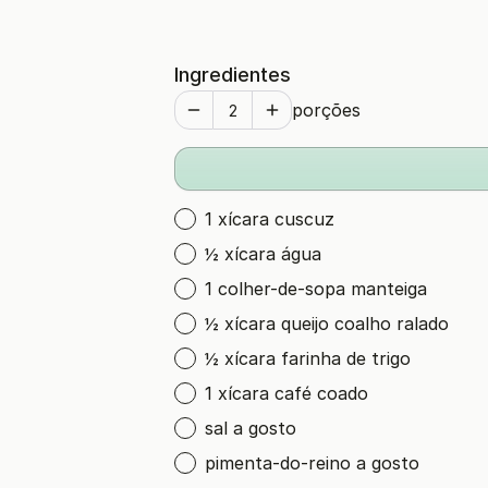
Ingredientes
porções
1 xícara cuscuz
½ xícara água
1 colher-de-sopa manteiga
½ xícara queijo coalho ralado
½ xícara farinha de trigo
1 xícara café coado
sal a gosto
pimenta-do-reino a gosto