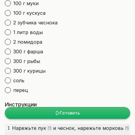
100 г муки
100 г кускуса
2 зубчика чеснока
1 литр воды
2 помидора
300 г фарша
300 г рыбы
300 г курицы
соль
перец
Инструкции
Готовить
Нарежьте
лук
и чеснок, нарежьте
морковь
1
(1)
(1)