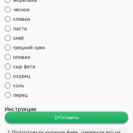
морковка
чеснок
сливки
паста
хлеб
грецкий орех
оливки
сыр фета
охурец
соль
перец
Инструкции
Готовить
Подготовьте куриное филе, нарежьте его на
1