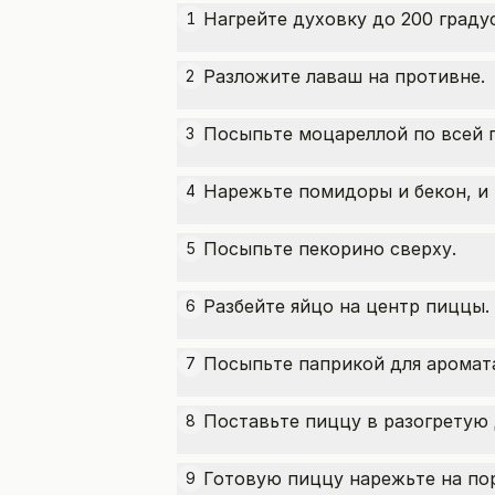
Нагрейте духовку до 200 граду
1
Разложите лаваш на противне.
2
Посыпьте моцареллой по всей 
3
Нарежьте помидоры и бекон, и
4
Посыпьте пекорино сверху.
5
Разбейте яйцо на центр пиццы.
6
Посыпьте паприкой для аромата
7
Поставьте пиццу в разогретую д
8
Готовую пиццу нарежьте на пор
9