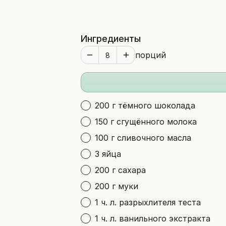
Ингредиенты
порций
200 г тёмного шоколада
150 г сгущённого молока
100 г сливочного масла
3 яйца
200 г сахара
200 г муки
1 ч. л. разрыхлителя теста
1 ч. л. ванильного экстракта