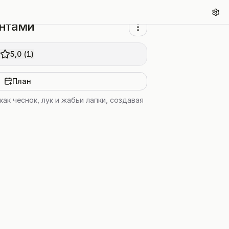
ентами
5,0
(
1
)
План
ак чеснок, лук и жабьи лапки, создавая