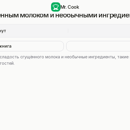
Mr. Cook
ённым молоком и необычными ингреди
нут
книга
сладость сгущённого молока и необычные ингредиенты, такие к
гостей.