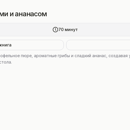
ами и ананасом
70
минут
книга
тофельное пюре, ароматные грибы и сладкий ананас, создавая
стола.