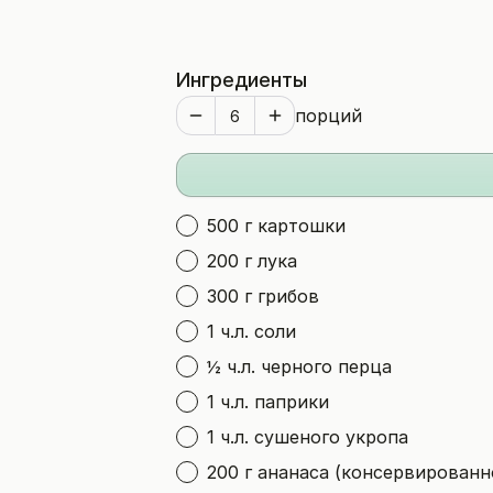
Ингредиенты
порций
500 г картошки
200 г лука
300 г грибов
1 ч.л. соли
½ ч.л. черного перца
1 ч.л. паприки
1 ч.л. сушеного укропа
200 г ананаса (консервированн