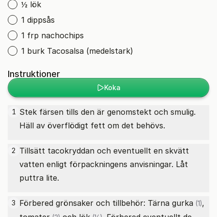
½ lök
1 dippsås
1 frp nachochips
1 burk Tacosalsa (medelstark)
Instruktioner
Koka
Stek färsen tills den är genomstekt och smulig.
1
Häll av överflödigt fett om det behövs.
Tillsätt tacokryddan och eventuellt en skvätt
2
vatten enligt förpackningens anvisningar. Låt
puttra lite.
Förbered grönsaker och tillbehör: Tärna
gurka
,
3
(1)