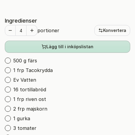
Ingredienser
portioner
Konvertera
Lägg till i inköpslistan
500 g färs
1 frp Tacokrydda
Ev Vatten
16 tortillabröd
1 frp riven ost
2 frp majskorn
1 gurka
3 tomater