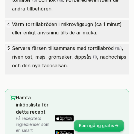
tomater
och
lök
. Förbered eventuellt de
(3)
(½)
andra tillbehören.
Värm tortillabröden i mikrovågsugn (ca 1 minut)
4
eller enligt anvisning tills de är mjuka.
Servera färsen tillsammans med
tortillabröd
,
5
(16)
riven ost, majs, grönsaker,
dippsås
, nachochips
(1)
och den nya tacosalsan.
Hämta
inköpslista för
detta recept
Få receptets
ingredienser som
Kom igång gratis
en smart