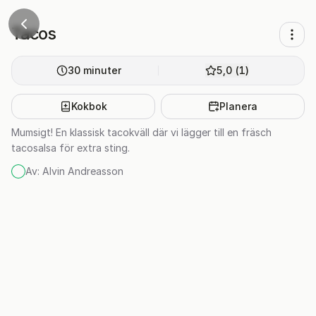
Tacos
30
minuter
5,0
(
1
)
Kokbok
Planera
Mumsigt! En klassisk tacokväll där vi lägger till en fräsch
tacosalsa för extra sting.
Av:
Alvin Andreasson