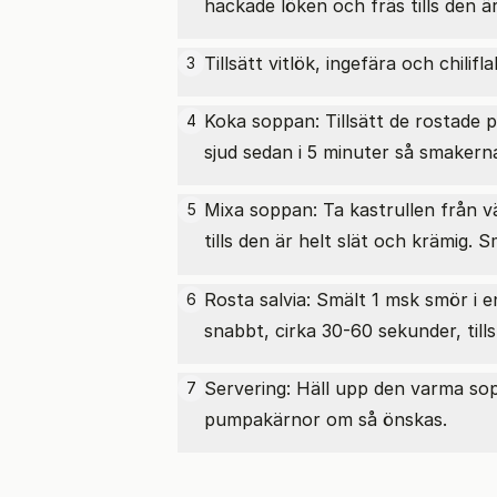
hackade löken och fräs tills den ä
Tillsätt vitlök, ingefära och chilifl
3
Koka soppan: Tillsätt de rostade
4
sjud sedan i 5 minuter så smakern
Mixa soppan: Ta kastrullen från v
5
tills den är helt slät och krämig.
Rosta salvia: Smält 1 msk smör i 
6
snabbt, cirka 30-60 sekunder, til
Servering: Häll upp den varma sop
7
pumpakärnor om så önskas.