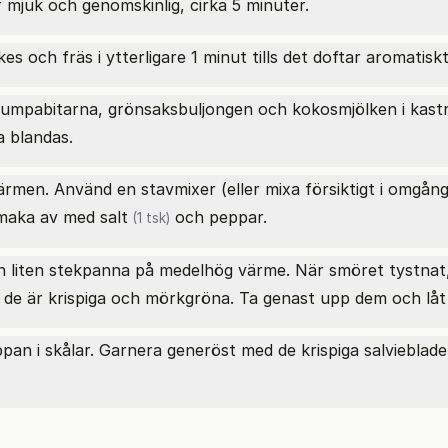
r mjuk och genomskinlig, cirka 5 minuter.
akes och fräs i ytterligare 1 minut tills det doftar aromatiskt
 pumpabitarna, grönsaksbuljongen och kokosmjölken i kast
a blandas.
ärmen. Använd en stavmixer (eller mixa försiktigt i omgång
 Smaka av med
salt
och peppar.
(1 tsk)
en liten stekpanna på medelhög värme. När smöret tystnat,
ls de är krispiga och mörkgröna. Ta genast upp dem och låt
pan i skålar. Garnera generöst med de krispiga salvieblad