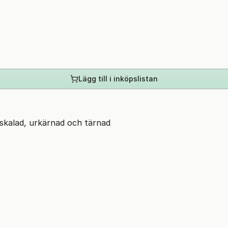
Lägg till i inköpslistan
 skalad, urkärnad och tärnad