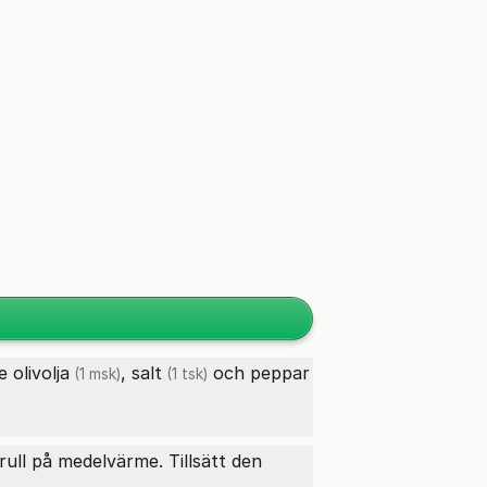
te
olivolja
,
salt
och peppar
(1 msk)
(1 tsk)
rull på medelvärme. Tillsätt den