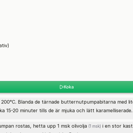
ativ)
Koka
 200°C. Blanda de tärnade butternutpumpabitarna med li
ka 15-20 minuter tills de är mjuka och lätt karamelliserade.
 pumpan rostas, hetta upp 1 msk
olivolja
i en stor kast
(1 msk)