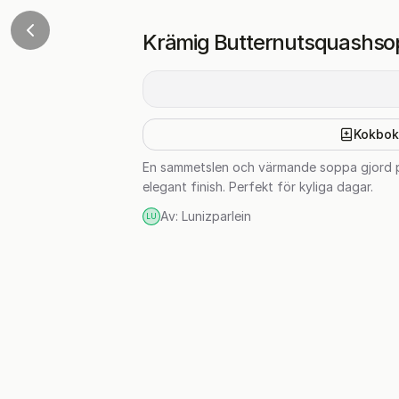
Krämig Butternutsquashso
Kokbok
En sammetslen och värmande soppa gjord på
elegant finish. Perfekt för kyliga dagar.
Av:
Lunizparlein
LU