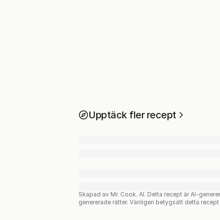
Upptäck fler recept
Skapad av Mr. Cook. AI.
Detta recept är AI-genere
genererade rätter. Vänligen betygsätt detta recept f