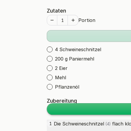
Zutaten
Portion
4 Schweineschnitzel
200 g Paniermehl
2 Eier
Mehl
Pflanzenöl
Zubereitung
Die
Schweineschnitzel
flach kl
1
(4)