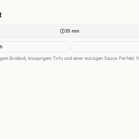
t
35
min
h
kigem Brokkoli, knusprigem Tofu und einer würzigen Sauce. Perfekt fü