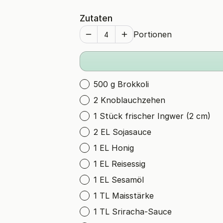
Zutaten
Portionen
500 g Brokkoli
2 Knoblauchzehen
1 Stück frischer Ingwer (2 cm)
2 EL Sojasauce
1 EL Honig
1 EL Reisessig
1 EL Sesamöl
1 TL Maisstärke
1 TL Sriracha-Sauce