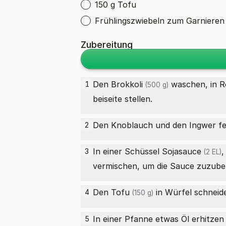
150 g Tofu
Frühlingszwiebeln zum Garnieren
Zubereitung
Den
Brokkoli
waschen, in Rö
1
(500 g)
beiseite stellen.
Den Knoblauch und den Ingwer fe
2
In einer Schüssel
Sojasauce
3
(2 EL)
vermischen, um die Sauce zuzuber
Den
Tofu
in Würfel schneide
4
(150 g)
In einer Pfanne etwas Öl erhitze
5