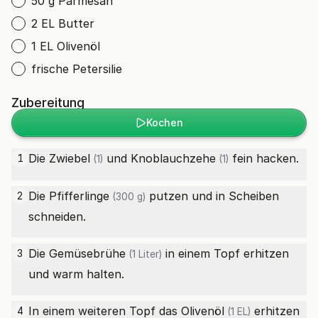
50 g Parmesan
2 EL Butter
1 EL Olivenöl
frische Petersilie
Zubereitung
Kochen
Die
Zwiebel
und
Knoblauchzehe
fein hacken.
1
(1)
(1)
Die
Pfifferlinge
putzen und in Scheiben
2
(300 g)
schneiden.
Die
Gemüsebrühe
in einem Topf erhitzen
3
(1 Liter)
und warm halten.
In einem weiteren Topf das
Olivenöl
erhitzen
4
(1 EL)