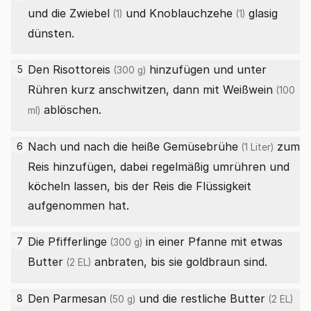
und die
Zwiebel
und
Knoblauchzehe
glasig
(1)
(1)
dünsten.
Den
Risottoreis
hinzufügen und unter
5
(300 g)
Rühren kurz anschwitzen, dann mit
Weißwein
(100
ablöschen.
ml)
Nach und nach die heiße
Gemüsebrühe
zum
6
(1 Liter)
Reis hinzufügen, dabei regelmäßig umrühren und
köcheln lassen, bis der Reis die Flüssigkeit
aufgenommen hat.
Die
Pfifferlinge
in einer Pfanne mit etwas
7
(300 g)
Butter
anbraten, bis sie goldbraun sind.
(2 EL)
Den
Parmesan
und die restliche
Butter
8
(50 g)
(2 EL)