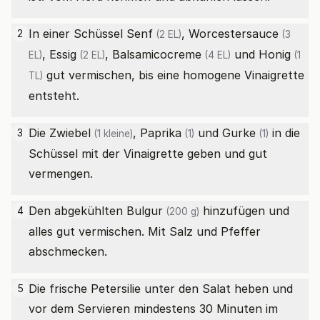
In einer Schüssel
Senf
,
Worcestersauce
2
(2 EL)
(3
,
Essig
,
Balsamicocreme
und
Honig
EL)
(2 EL)
(4 EL)
(1
gut vermischen, bis eine homogene Vinaigrette
TL)
entsteht.
Die
Zwiebel
,
Paprika
und
Gurke
in die
3
(1 kleine)
(1)
(1)
Schüssel mit der Vinaigrette geben und gut
vermengen.
Den abgekühlten
Bulgur
hinzufügen und
4
(200 g)
alles gut vermischen. Mit Salz und Pfeffer
abschmecken.
Die frische Petersilie unter den Salat heben und
5
vor dem Servieren mindestens 30 Minuten im