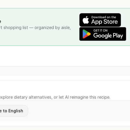
e
rt shopping list — organized by aisle,
xplore dietary alternatives, or let AI reimagine this recipe.
e to English