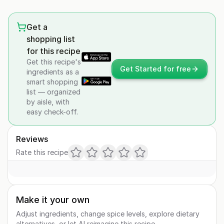
Get a
shopping list
for this recipe
Get this recipe's
Get Started for free
ingredients as a
smart shopping
list — organized
by aisle, with
easy check-off.
Reviews
Rate this recipe
Make it your own
Adjust ingredients, change spice levels, explore dietary
alternatives, or let AI reimagine this recipe.