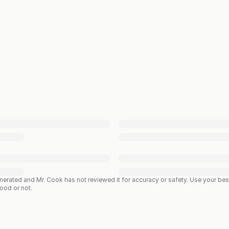
enerated and Mr. Cook has not reviewed it for accuracy or safety. Use your b
good or not.