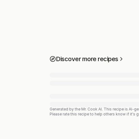
Discover more recipes
Generated by the Mr. Cook AI.
This recipe is AI-g
Please rate this recipe to help others know if it's 