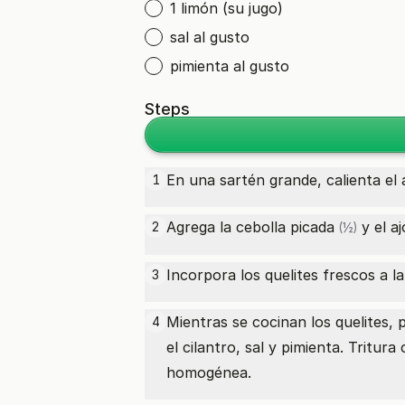
1 limón (su jugo)
sal al gusto
pimienta al gusto
Steps
En una sartén grande, calienta el 
1
Agrega la
cebolla picada
y el a
2
(½)
Incorpora los quelites frescos a l
3
Mientras se cocinan los quelites, 
4
el cilantro, sal y pimienta. Trit
homogénea.