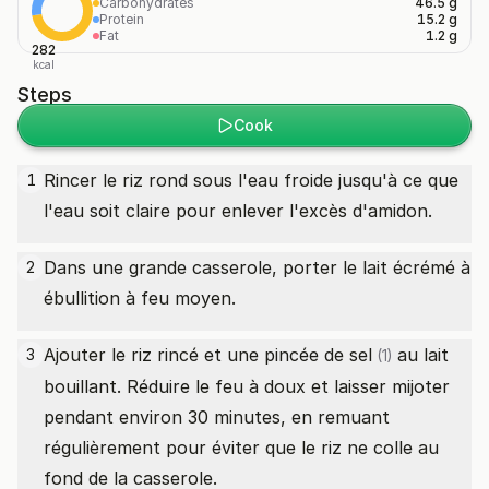
Carbohydrates
46.5 g
Protein
15.2 g
Fat
1.2 g
282
kcal
Steps
Cook
Rincer le riz rond sous l'eau froide jusqu'à ce que
1
l'eau soit claire pour enlever l'excès d'amidon.
Dans une grande casserole, porter le lait écrémé à
2
ébullition à feu moyen.
Ajouter le riz rincé et une
pincée de sel
au lait
3
(1)
bouillant. Réduire le feu à doux et laisser mijoter
pendant environ 30 minutes, en remuant
régulièrement pour éviter que le riz ne colle au
fond de la casserole.