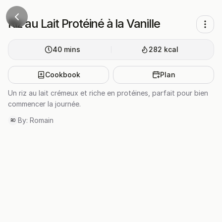
Riz au Lait Protéiné à la Vanille
40
mins
282
kcal
Cookbook
Plan
Un riz au lait crémeux et riche en protéines, parfait pour bien
commencer la journée.
By:
Romain
RO