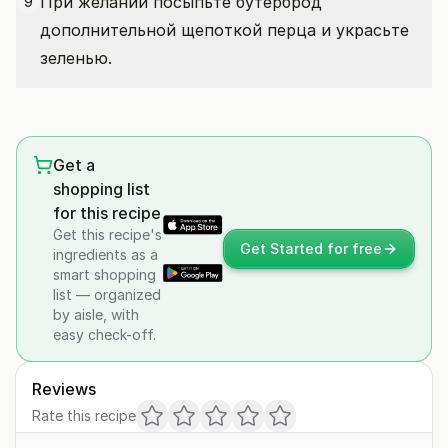
При желании посыпьте бутерброд
9
дополнительной щепоткой перца и украсьте
зеленью.
Get a
shopping list
for this recipe
Get this recipe's
Get Started for free
ingredients as a
smart shopping
list — organized
by aisle, with
easy check-off.
Reviews
Rate this recipe