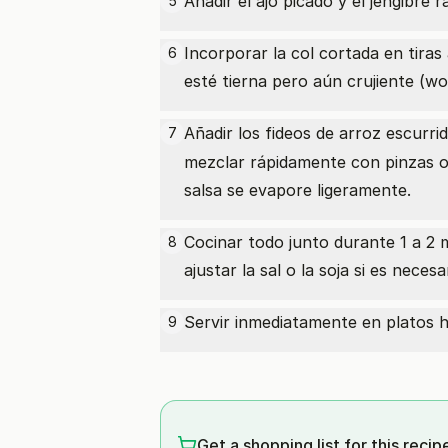
Añadir el ajo picado y el jengibre
5
Incorporar la col cortada en tiras
6
esté tierna pero aún crujiente (wo
Añadir los fideos de arroz escurri
7
mezclar rápidamente con pinzas o
salsa se evapore ligeramente.
Cocinar todo junto durante 1 a 2 m
8
ajustar la sal o la soja si es necesa
Servir inmediatamente en platos 
9
Get a shopping list for this recip