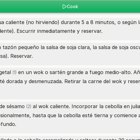
Cook
a caliente (no hirviendo) durante 5 a 8 minutos, o según 
dente). Escurrir inmediatamente y reservar.
tazón pequeño la salsa de soja clara, la salsa de soja oscu
usa). Reservar.
getal
en un wok o sartén grande a fuego medio-alto. Aña
(1)
sté dorada y desmenuzada. Retirar la carne del wok y reser
 de sésamo
al wok caliente. Incorporar la cebolla en jul
(2)
ionalmente, hasta que la cebolla esté tierna y comience 
ofundo.