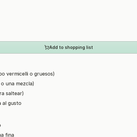
Add to shopping list
po vermicelli o gruesos)
o o una mezcla)
ra saltear)
a al gusto
o
na fina