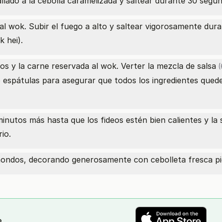
 rallado a la cebolla caramelizada y saltear durante 30 se
 al wok. Subir el fuego a alto y saltear vigorosamente dur
k hei).
dos y la carne reservada al wok. Verter la mezcla
de salsa
(
 espátulas para asegurar que todos los ingredientes qued
inutos más hasta que los fideos estén bien calientes y la 
rio.
hondos, decorando generosamente con cebolleta fresca pic
e