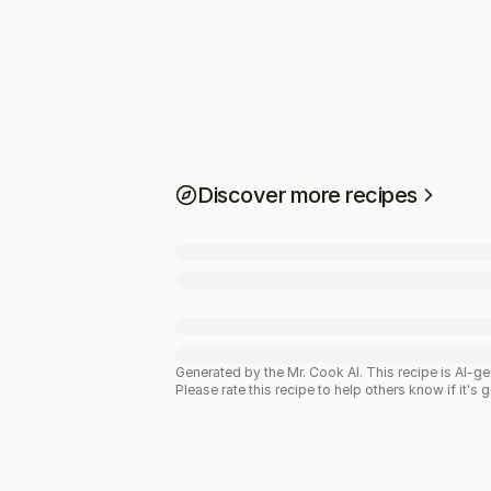
Discover more recipes
Generated by the Mr. Cook AI.
This recipe is AI-g
Please rate this recipe to help others know if it's 