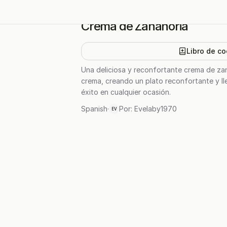
Crema de Zanahoria
Libro de co
Una deliciosa y reconfortante crema de zana
crema, creando un plato reconfortante y lle
éxito en cualquier ocasión.
Spanish
·
Por:
Evelaby1970
EV