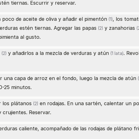
én tiernas. Escurrir y reservar.
 poco de aceite de oliva y añadir el
pimentón
, los
tomat
(1)
erduras estén tiernas. Agregar las
papas
y
zanahorias
(2)
(
imienta al gusto.
y añadirlos a la mezcla de verduras y
atún
. Revo
(2)
(1 lata)
r una capa de arroz en el fondo, luego la mezcla de
atún
(
0-25 minutos.
r los
plátanos
en rodajas. En una sartén, calentar un poc
(2)
 crujientes. Reservar.
erduras caliente, acompañado de las rodajas de plátano fr