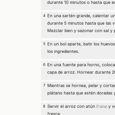
durante 10 minutos o hasta que est
En una sartén grande, calentar un
4
durante 5 minutos hasta que las v
Mezclar bien y sazonar con sal y p
En un bol aparte, batir los
huevos
5
los ingredientes.
En una fuente para horno, coloca
6
capa de arroz. Hornear durante 2
Mientras se hornea, pelar y corta
7
plátano hasta que estén doradas y
Servir el arroz con
atún
y v
8
(1 lata)
fresca.