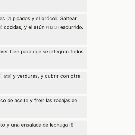
es
picados y el brócoli. Saltear
(2)
cocidas, y el
atún
escurrido.
2)
(1 lata)
lver bien para que se integren todos
y verduras, y cubrir con otra
1 lata)
o de aceite y freír las rodajas de
ito y una ensalada de
lechuga
(1)