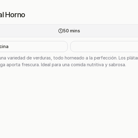
al Horno
50
mins
cina
 una variedad de verduras, todo horneado a la perfección. Los plát
uga aporta frescura. Ideal para una comida nutritiva y sabrosa.