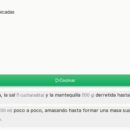
picadas
Cocinar
, la
sal
y la
mantequilla
derretida hasta
(1 cucharadita)
(100 g)
poco a poco, amasando hasta formar una masa su
00 ml)
.