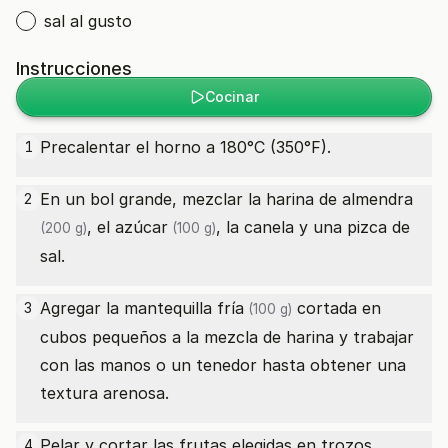
sal al gusto
Instrucciones
Cocinar
Precalentar el horno a 180°C (350°F).
1
En un bol grande, mezclar la
harina de almendra
2
, el
azúcar
, la canela y una pizca de
(200 g)
(100 g)
sal.
Agregar la
mantequilla fría
cortada en
3
(100 g)
cubos pequeños a la mezcla de harina y trabajar
con las manos o un tenedor hasta obtener una
textura arenosa.
Pelar y cortar las frutas elegidas en trozos
4