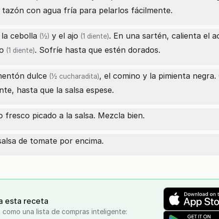
 tazón con agua fría para pelarlos fácilmente.
 la
cebolla
y el
ajo
. En una sartén, calienta el
a
(½)
(1 diente)
jo
. Sofríe hasta que estén dorados.
(1 diente)
mentón dulce
, el comino y la pimienta negra
(½ cucharadita)
te, hasta que la salsa espese.
o fresco picado a la salsa. Mezcla bien.
a salsa de tomate por encima.
a esta receta
 como una lista de compras inteligente: