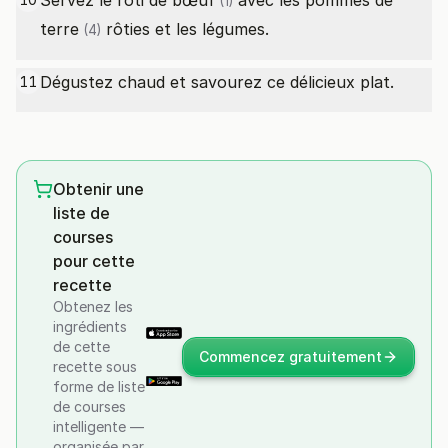
Servez le
rôti de bœuf
avec les
pommes de
(1)
terre
rôties et les légumes.
(4)
Dégustez chaud et savourez ce délicieux plat.
11
Obtenir une
liste de
courses
pour cette
recette
Obtenez les
ingrédients
de cette
Commencez gratuitement
recette sous
forme de liste
de courses
intelligente —
organisée par