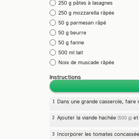
250 g pâtes à lasagnes
250 g mozzarella râpée
50 g parmesan râpé
50 g beurre
50 g farine
500 ml lait
Noix de muscade râpée
Instructions
Dans une grande casserole, faire re
1
Ajouter la
viande hachée
et 
2
(500 g)
Incorporer les
tomates concassé
3