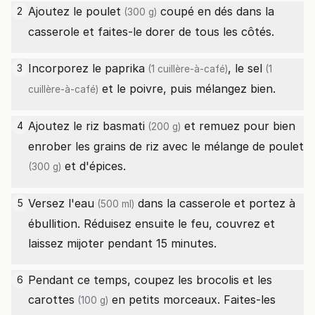
Ajoutez le
poulet
coupé en dés dans la
2
(300 g)
casserole et faites-le dorer de tous les côtés.
Incorporez le
paprika
, le
sel
3
(1 cuillère-à-café)
(1
et le poivre, puis mélangez bien.
cuillère-à-café)
Ajoutez le
riz basmati
et remuez pour bien
4
(200 g)
enrober les grains de riz avec le mélange de
poulet
et d'épices.
(300 g)
Versez l'
eau
dans la casserole et portez à
5
(500 ml)
ébullition. Réduisez ensuite le feu, couvrez et
laissez mijoter pendant 15 minutes.
Pendant ce temps, coupez les brocolis et les
6
carottes
en petits morceaux. Faites-les
(100 g)