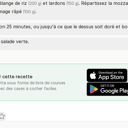
mélange de
riz
et
lardons
. Répartissez la
mozzar
(200 g)
(150 g)
mage râpé
.
(100 g)
n 25 minutes, ou jusqu'à ce que le dessus soit doré et bo
salade verte.
r cette recette
tte sous forme de liste de courses
vec des cases à cocher faciles.