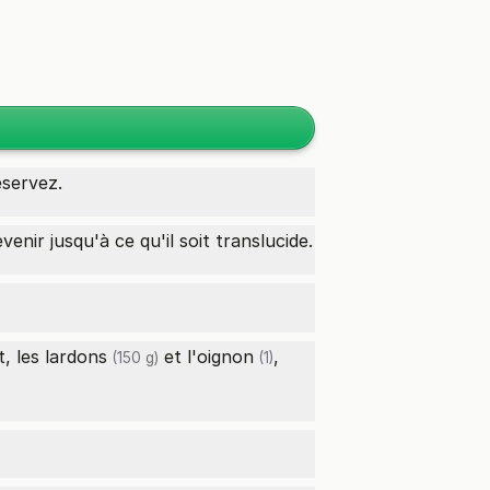
éservez.
enir jusqu'à ce qu'il soit translucide.
t, les
lardons
et l'
oignon
,
(150 g)
(1)