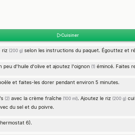
Cuisiner
e
riz
selon les instructions du paquet. Égouttez et r
(200 g)
peu d'huile d'olive et ajoutez l'
oignon
émincé. Faites rev
(1)
oêle et faites-les dorer pendant environ 5 minutes.
fs
avec la
crème fraîche
. Ajoutez le
riz
cui
(2)
(100 ml)
(200 g)
vec du sel et du poivre.
thermostat 6).