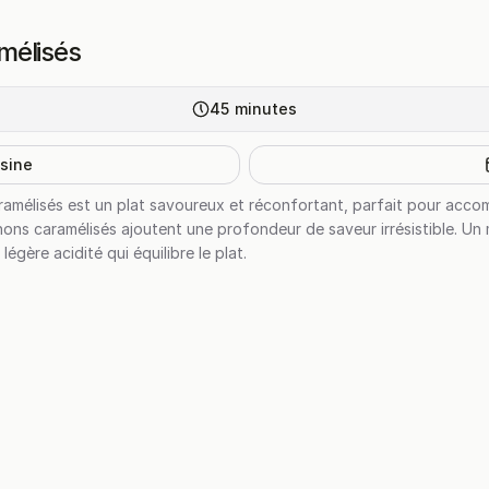
mélisés
45
minutes
isine
amélisés est un plat savoureux et réconfortant, parfait pour acc
nons caramélisés ajoutent une profondeur de saveur irrésistible. Un 
gère acidité qui équilibre le plat.