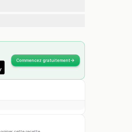
Commencez gratuitement
maginer cette recette.