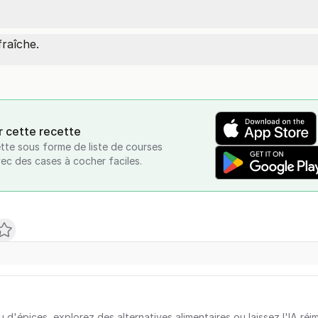
fraîche.
r cette recette
tte sous forme de liste de courses
vec des cases à cocher faciles.
u d'épices, explorez des alternatives alimentaires ou laissez l'IA réi