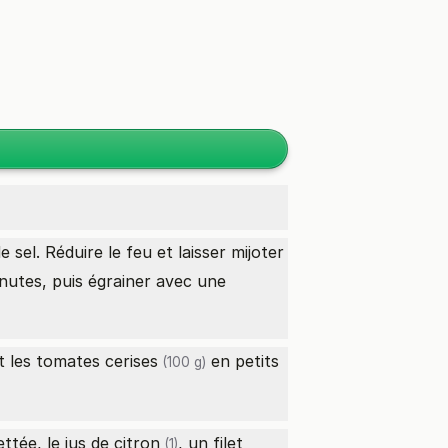
 sel. Réduire le feu et laisser mijoter
inutes, puis égrainer avec une
t les
tomates cerises
en petits
(100 g)
ttée, le jus de
citron
, un filet
(1)