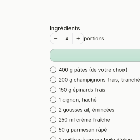
Ingrédients
portions
400 g pâtes (de votre choix)
200 g champignons frais, tranché
150 g épinards frais
1 oignon, haché
2 gousses ail, émincées
250 ml crème fraîche
50 g parmesan râpé
2 cuillère-à-soupe huile d'olive