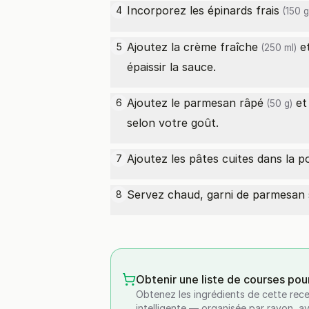
Incorporez les
épinards frais
4
(150 g
Ajoutez la
crème fraîche
et
5
(250 ml)
épaissir la sauce.
Ajoutez le
parmesan râpé
et 
6
(50 g)
selon votre goût.
Ajoutez les pâtes cuites dans la 
7
Servez chaud, garni de parmesan s
8
Obtenir une liste de courses pou
Obtenez les ingrédients de cette rece
intelligente — organisée par rayon, a