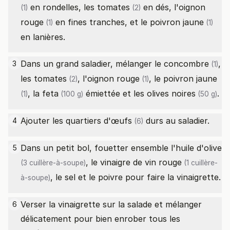
en rondelles, les
tomates
en dés, l'
oignon
(1)
(2)
rouge
en fines tranches, et le
poivron jaune
(1)
(1)
en lanières.
Dans un grand saladier, mélanger le
concombre
,
3
(1)
les
tomates
, l'
oignon rouge
, le
poivron jaune
(2)
(1)
, la
feta
émiettée et les
olives noires
.
(1)
(100 g)
(50 g)
Ajouter les quartiers d'
œufs
durs au saladier.
4
(6)
Dans un petit bol, fouetter ensemble l'
huile d'olive
5
, le
vinaigre de vin rouge
(3 cuillère-à-soupe)
(1 cuillère-
, le sel et le poivre pour faire la vinaigrette.
à-soupe)
Verser la vinaigrette sur la salade et mélanger
6
délicatement pour bien enrober tous les