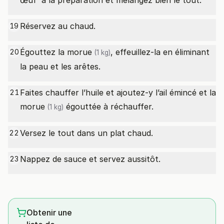
œuf à la préparation et mélangez bien le tout.
Réservez au chaud.
19
Égouttez la
morue
, effeuillez-la en éliminant
20
(1 kg)
la peau et les arêtes.
Faites chauffer l’huile et ajoutez-y l’ail émincé et la
21
morue
égouttée à réchauffer.
(1 kg)
Versez le tout dans un plat chaud.
22
Nappez de sauce et servez aussitôt.
23
Obtenir une