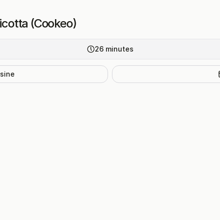
ricotta (Cookeo)
26
minutes
isine