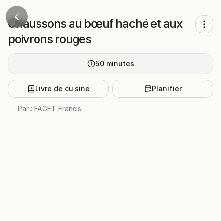
Chaussons au bœuf haché et aux
poivrons rouges
50
minutes
Livre de cuisine
Planifier
Par :
FAGET Francis