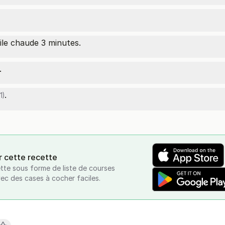
uile chaude 3 minutes.
.
.
1)
r cette recette
tte sous forme de liste de courses
vec des cases à cocher faciles.