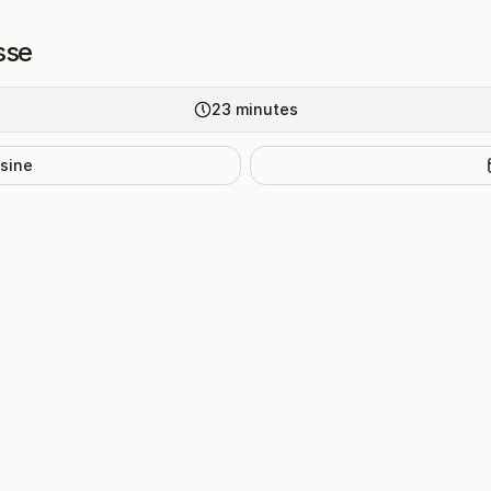
sse
23
minutes
isine