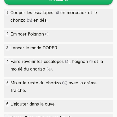
Couper les
escalopes
en morceaux et le
1
(4)
chorizo
en dés.
(½)
Emincer l'
oignon
.
2
(1)
Lancer le mode DORER.
3
Faire revenir les
escalopes
, l'
oignon
et la
4
(4)
(1)
moitié du
chorizo
.
(½)
Mixer le reste du
chorizo
avec la crème
5
(½)
fraîche.
L'ajouter dans la cuve.
6