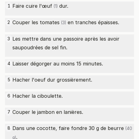
Faire cuire l'
œuf
dur.
1
(1)
Couper les
tomates
en tranches épaisses.
2
(3)
Les mettre dans une passoire après les avoir
3
saupoudrées de sel fin.
Laisser dégorger au moins 15 minutes.
4
Hacher l'oeuf dur grossièrement.
5
Hacher la ciboulette.
6
Couper le jambon en lanières.
7
Dans une cocotte, faire fondre 30 g de
beurre
8
(40
.
g)