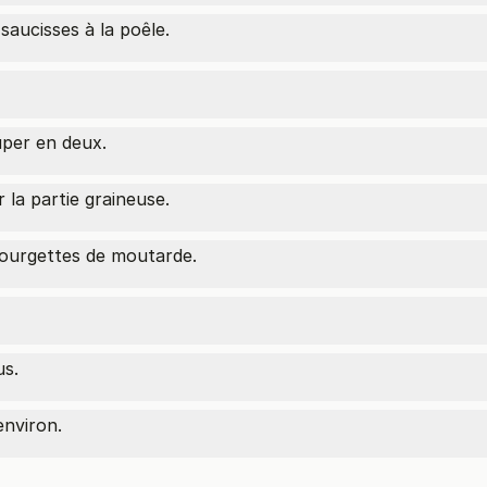
 saucisses à la poêle.
uper en deux.
r la partie graineuse.
courgettes de moutarde.
us.
environ.