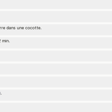
rre dans une cocotte.
 min.
.
)