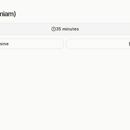
miam)
35
minutes
isine