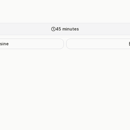
45
minutes
isine