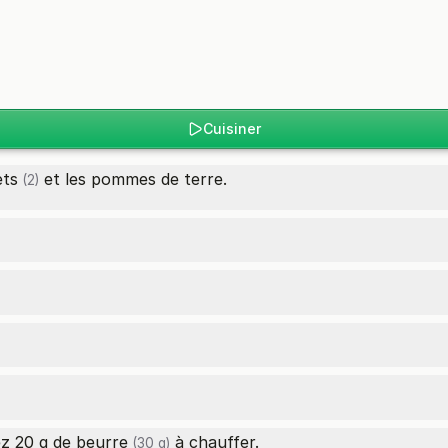
Cuisiner
ets
et les pommes de terre.
(2)
ez 20 g de
beurre
à chauffer.
(30 g)