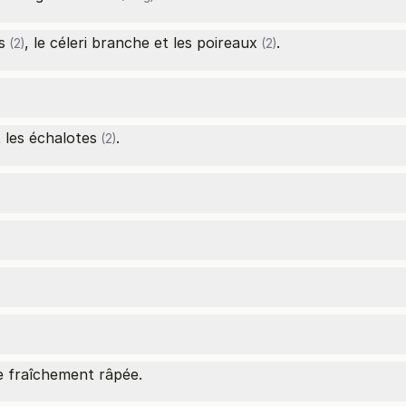
s
, le céleri branche et les
poireaux
.
(2)
(2)
 les
échalotes
.
(2)
e fraîchement râpée.