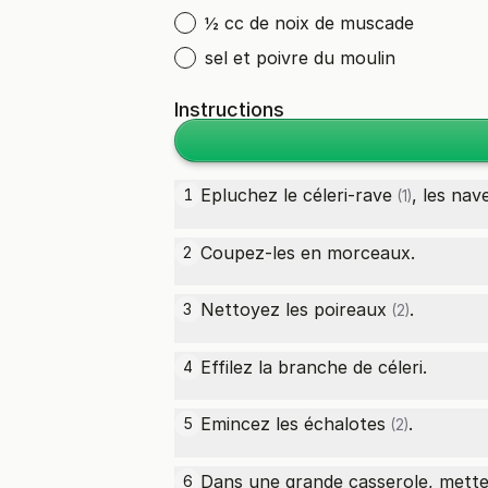
½ cc de noix de muscade
sel et poivre du moulin
Instructions
Epluchez le
céleri-rave
, les
nav
1
(1)
Coupez-les en morceaux.
2
Nettoyez les
poireaux
.
3
(2)
Effilez la branche de céleri.
4
Emincez les
échalotes
.
5
(2)
Dans une grande casserole, mett
6