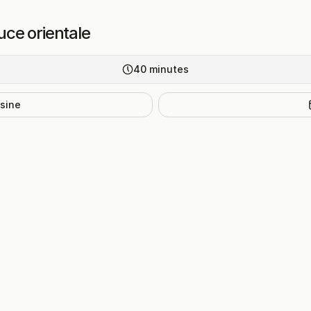
auce orientale
40
minutes
isine