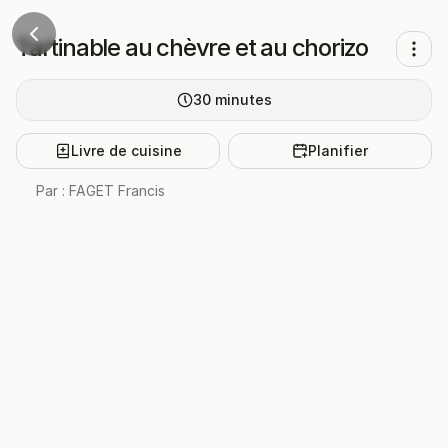
Tartinable au chèvre et au chorizo
30
minutes
Livre de cuisine
Planifier
Par :
FAGET Francis