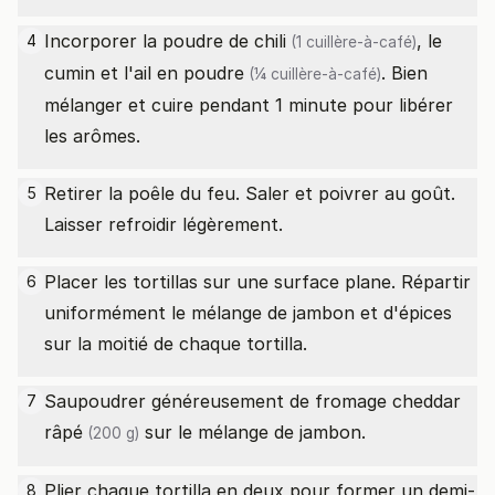
Incorporer la
poudre de chili
, le
4
(1 cuillère-à-café)
cumin et l'
ail en poudre
. Bien
(¼ cuillère-à-café)
mélanger et cuire pendant 1 minute pour libérer
les arômes.
Retirer la poêle du feu. Saler et poivrer au goût.
5
Laisser refroidir légèrement.
Placer les tortillas sur une surface plane. Répartir
6
uniformément le mélange de jambon et d'épices
sur la moitié de chaque tortilla.
Saupoudrer généreusement de
fromage cheddar
7
râpé
sur le mélange de jambon.
(200 g)
Plier chaque tortilla en deux pour former un demi-
8